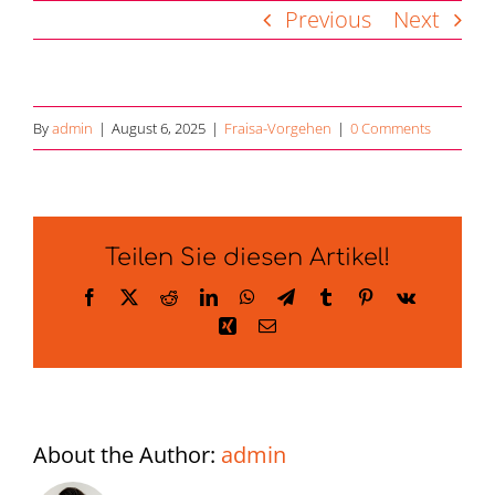
Skip
Previous
Next
to
content
By
admin
|
August 6, 2025
|
Fraisa-Vorgehen
|
0 Comments
Teilen Sie diesen Artikel!
Facebook
X
Reddit
LinkedIn
WhatsApp
Telegram
Tumblr
Pinterest
Vk
Xing
Email
About the Author:
admin